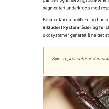
par ben og innsettingspunktene f
segmentert underkropp med resp
Biller er kosmopolitiske og har ko
inkludert kystområder og fers
økosystemer generelt å ha det stø
Biller representerer den st