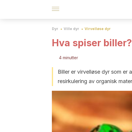
Dyr
Ville dyr
Virvelløse dyr
Hva spiser biller?
4 minutter
Biller er virvelløse dyr som e
resirkulering av organisk materi