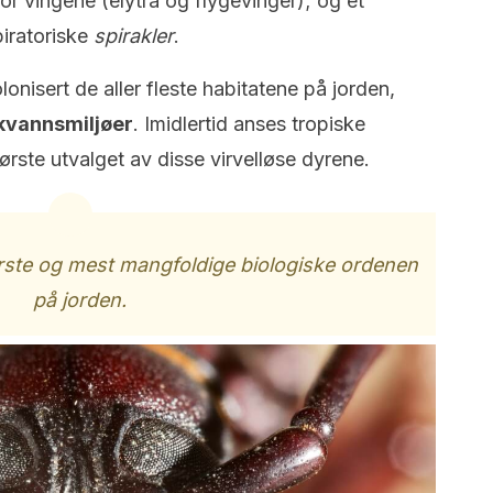
or vingene (elytra og flygevinger); og et
iratoriske
spirakler
.
lonisert de aller fleste habitatene på jorden,
kvannsmiljøer
. Imidlertid anses tropiske
rste utvalget av disse virvelløse dyrene.
ørste og mest mangfoldige biologiske ordenen
på jorden.