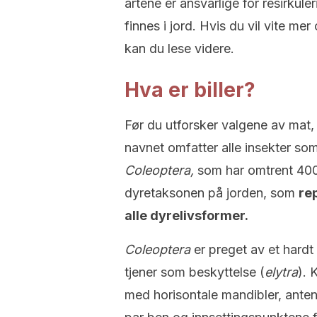
artene er ansvarlige for resirkul
finnes i jord. Hvis du vil vite m
kan du lese videre.
Hva er biller?
Før du utforsker valgene av mat, 
navnet omfatter alle insekter so
Coleoptera,
som har omtrent 400
dyretaksonen på jorden, som
re
alle dyrelivsformer.
Coleoptera
er preget av et hardt
tjener som beskyttelse (
elytra
). 
med horisontale mandibler, ant