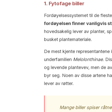
1. Fytofage biller
Fordøyelsessystemet til de fleste 
fordøyelsen finner vanligvis s
hovedsakelig lever av planter, 
busket plantemateriale.
De mest kjente representantene i
underfamilien
Melolonthinae
. Di
og levende plantevev, men de avv
byr seg. Noen av disse artene har
lever av røtter.
Mange biller spiser råtne