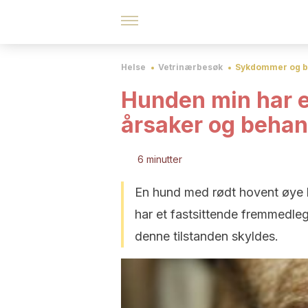
Helse
Vetrinærbesøk
Sykdommer og b
Hunden min har et
årsaker og behan
6 minutter
En hund med rødt hovent øye ka
har et fastsittende fremmedl
denne tilstanden skyldes.