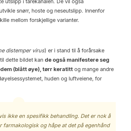
 utslipp i tårekanalen. De vil også
tvikle snørr, hoste og neseutslipp. Innenfor
kille mellom forskjellige varianter.
ne distemper virus
) er i stand til å forårsake
 til dette bildet kan
de også manifestere seg
m (blått øye), tørr keratitt
og mange andre
øyelsessystemet, huden og luftveiene, for
s ikke en spesifikk behandling. Det er nok å
 farmakologisk og håpe at det på egenhånd