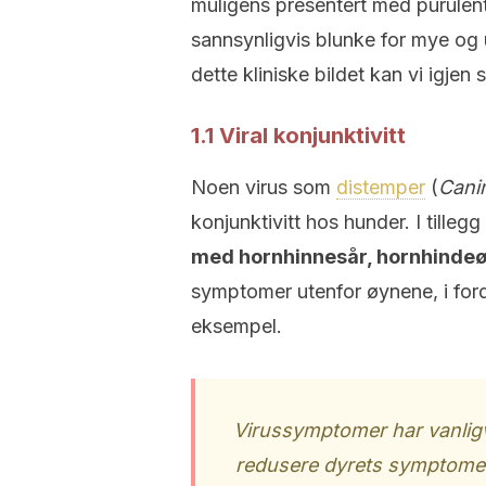
muligens presentert med purulente
sannsynligvis blunke for mye og u
dette kliniske bildet kan vi igjen s
1.1 Viral konjunktivitt
Noen virus som
distemper
(
Cani
konjunktivitt hos hunder. I tillegg
med hornhinnesår, hornhindeøde
symptomer utenfor øynene, i ford
eksempel.
Virussymptomer har vanligvi
redusere dyrets symptomer