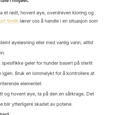
ale i miljøet.
ha et rødt, hovent øye, overdreven kloring og
ort Smith
lærer oss å handle i en situasjon som
emt øyeløsning eller med vanlig vann, alltid
nn.
 spesifikke geler for hunder basert på sterilt
 igjen. Bruk en lommelykt for å kontrollere at
irriterende elementet.
ødt og hovent øye, ta på den en sårkrage. Det
e blir ytterligere skadet av potene.
bart.