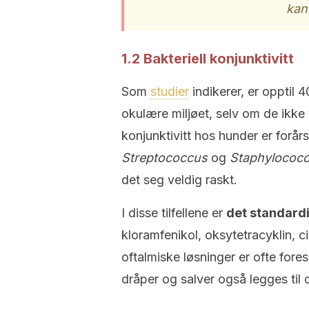
kan
1.2 Bakteriell konjunktivitt
Som
studier
indikerer, er opptil 
okulære miljøet, selv om de ikke vi
konjunktivitt hos hunder er forå
Streptococcus
og
Staphylococ
det seg veldig raskt.
I disse tilfellene er
det standardi
kloramfenikol, oksytetracyklin, ci
oftalmiske løsninger er ofte for
dråper og salver også legges til 