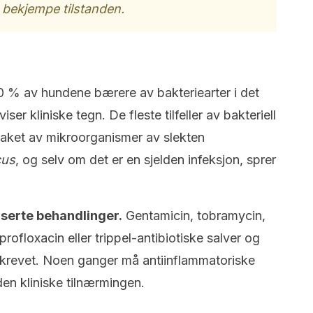
 bekjempe tilstanden.
40 % av hundene bærere av bakteriearter i det
ser kliniske tegn. De fleste tilfeller av bakteriell
rsaket av mikroorganismer av slekten
cus
, og selv om det er en sjelden infeksjon, sprer
serte behandlinger.
Gentamicin, tobramycin,
profloxacin eller trippel-antibiotiske salver og
eskrevet. Noen ganger må antiinflammatoriske
den kliniske tilnærmingen.