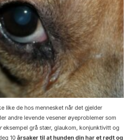
ke like de hos mennesket når det gjelder
kler andre levende vesener øyeproblemer som
r
eksempel grå stær, glaukom, konjunktivitt og
 deg 10
årsaker til at hunden din har et rødt og