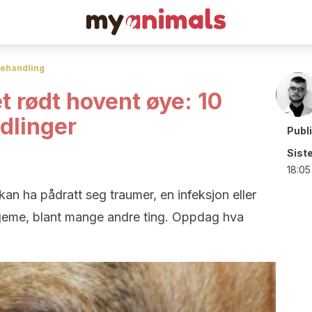
ehandling
 rødt hovent øye: 10
dlinger
Publ
Sist
18:05
n ha pådratt seg traumer, en infeksjon eller
egeme, blant mange andre ting. Oppdag hva