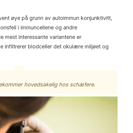
vent øye på grunn av autoimmun konjunktivitt,
jonsfeil i immuncellene og andre
e mest interessante variantene er
lene infiltrerer blodceller det okulære miljøet og
rekommer hovedsakelig hos schæfere.