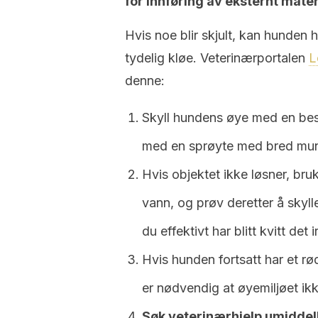
for innføring av eksternt materi
Hvis noe blir skjult, kan hunden 
tydelig kløe. Veterinærportalen
L
denne:
Skyll hundens øye med en best
med en sprøyte med bred mu
Hvis objektet ikke løsner, bruk
vann, og prøv deretter å skylle
du effektivt har blitt kvitt det 
Hvis hunden fortsatt har et r
er nødvendig at øyemiljøet ikk
Søk veterinærhjelp umiddel