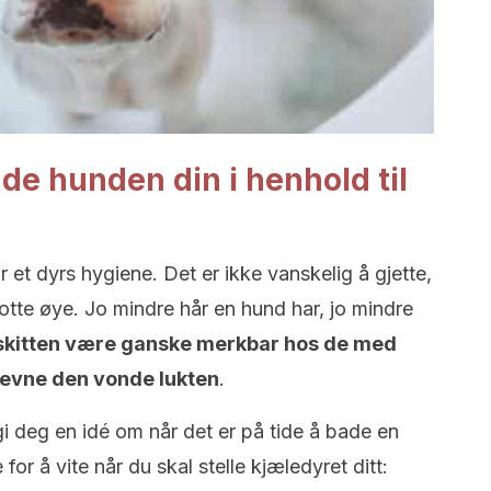
ade hunden din i henhold til
et dyrs hygiene. Det er ikke vanskelig å gjette,
otte øye. Jo mindre hår en hund har, jo mindre
l skitten være ganske merkbar hos de med
å nevne den vonde lukten
.
i deg en idé om når det er på tide å bade en
for å vite når du skal stelle kjæledyret ditt: