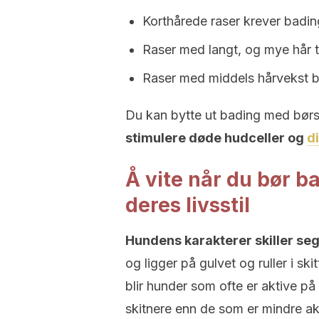
Korthårede raser krever bad
Raser med langt, og mye hår 
Raser med middels hårvekst b
Du kan bytte ut bading med børst
stimulere døde hudceller og
d
Å vite når du bør b
deres livsstil
Hundens karakterer skiller se
og ligger på gulvet og ruller i sk
blir hunder som ofte er aktive p
skitnere enn de som er mindre ak