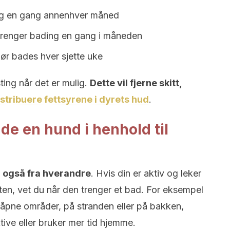
ing en gang annenhver måned
trenger bading en gang i måneden
ør bades hver sjette uke
ing når det er mulig.
Dette vil fjerne skitt,
istribuere fettsyrene i dyrets hud
.
ade en hund i henhold til
g også fra hverandre
. Hvis din er aktiv og leker
itten, vet du når den trenger et bad. For eksempel
å åpne områder, på stranden eller på bakken,
tive eller bruker mer tid hjemme.