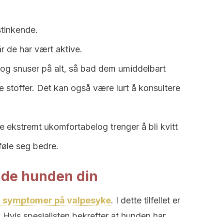
stinkende.
r de har vært aktive.
og snuser på alt, så bad dem umiddelbart
e stoffer. Det kan også være lurt å konsultere
re ekstremt ukomfortabelog trenger å bli kvitt
føle seg bedre.
bade hunden din
r symptomer på valpesyke
. I dette tilfellet er
. Hvis spesialisten bekrefter at hunden har