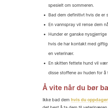
spesielt om sommeren.
Bad dem definitivt hvis de er 
En vannspray vil rense dem nå
Hunder er ganske nysgjerrige 
hvis de har kontakt med giftig
en veterinær.
En skitten fettete hund vil væ
disse stoffene av huden for å 
Å vite når du bør 
Ikke bad dem
hvis du oppdage
det best å ta dem til veterinæren