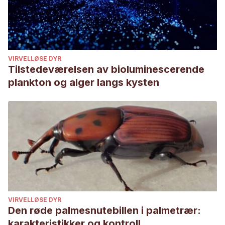
VIRVELLØSE DYR
Tilstedeværelsen av bioluminescerende
plankton og alger langs kysten
VIRVELLØSE DYR
Den røde palmesnutebillen i palmetrær:
karakteristikker og kontroll